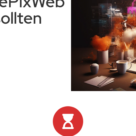
 DePixWeb
ollten