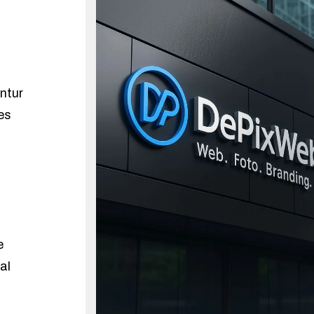
ntur
es
e
al