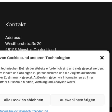
Kontakt
Address:
Windthorststraße 20
48153 Münster, Deutschland
von Cookies und anderen Technologien
WhatsApp:
+4917664335685
 technischen Betrieb der Website erforderlich sind und stets gesetzt werden.
 Inhalte und Anzeigen zu personalisieren und die Zugriffe auf unsere
Email
hrer Zustimmung gesetzt. Außerdem geben wir Informationen zu Ihrer
tner für soziale Medien, Werbung und Analysen weiter.
service@depixweb.de
Alle Cookies ablehnen
Auswahl bestätigen
Cookie Policy
Datenschutz­erklärung