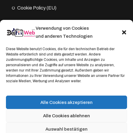
Cookie Policy (EU)
Verwendung von Cookies
Kontakt
und anderen Technologien
Address:
Diese Website benutzt Cookies, die für den technischen Betrieb der
Website erforderlich sind und stets gesetzt werden. Andere
Windthorststraße 20
zustimmungspflichtige Cookies, um Inhalte und Anzeigen zu
48153 Münster, Deutschland
personalisieren und die Zugriffe auf unsere Website zu analysieren,
werden nur mit Ihrer Zustimmung gesetzt. Außerdem geben wir
WhatsApp:
Informationen zu Ihrer Verwendung unserer Website an unsere Partner für
soziale Medien, Werbung und Analysen weiter.
+4917664335685
Email
service@depixweb.de
Alle Cookies akzeptieren
Alle Cookies ablehnen
Auswahl bestätigen