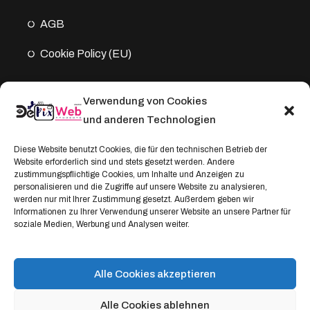
AGB
Cookie Policy (EU)
Verwendung von Cookies
Kontakt
und anderen Technologien
Address:
Diese Website benutzt Cookies, die für den technischen Betrieb der
Website erforderlich sind und stets gesetzt werden. Andere
Windthorststraße 20
zustimmungspflichtige Cookies, um Inhalte und Anzeigen zu
48153 Münster, Deutschland
personalisieren und die Zugriffe auf unsere Website zu analysieren,
werden nur mit Ihrer Zustimmung gesetzt. Außerdem geben wir
WhatsApp:
Informationen zu Ihrer Verwendung unserer Website an unsere Partner für
soziale Medien, Werbung und Analysen weiter.
+4917664335685
Email
service@depixweb.de
Alle Cookies akzeptieren
Alle Cookies ablehnen