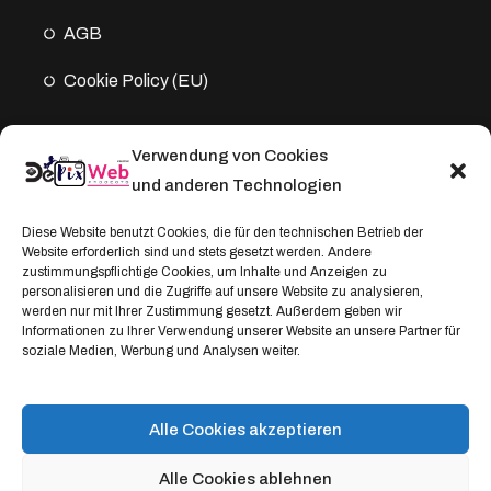
AGB
Cookie Policy (EU)
Verwendung von Cookies
Kontakt
und anderen Technologien
Address:
Diese Website benutzt Cookies, die für den technischen Betrieb der
Website erforderlich sind und stets gesetzt werden. Andere
Windthorststraße 20
zustimmungspflichtige Cookies, um Inhalte und Anzeigen zu
48153 Münster, Deutschland
personalisieren und die Zugriffe auf unsere Website zu analysieren,
werden nur mit Ihrer Zustimmung gesetzt. Außerdem geben wir
WhatsApp:
Informationen zu Ihrer Verwendung unserer Website an unsere Partner für
soziale Medien, Werbung und Analysen weiter.
+4917664335685
Email
service@depixweb.de
Alle Cookies akzeptieren
Alle Cookies ablehnen