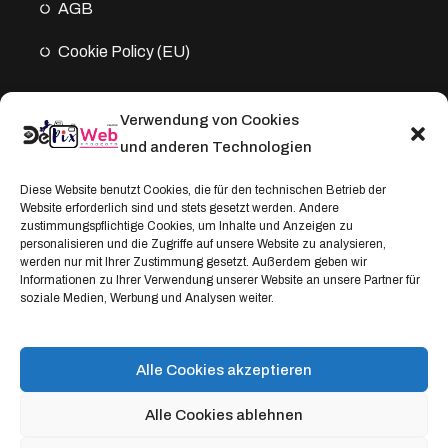
AGB
Cookie Policy (EU)
Verwendung von Cookies
Kontakt
und anderen Technologien
Address:
Diese Website benutzt Cookies, die für den technischen Betrieb der
Website erforderlich sind und stets gesetzt werden. Andere
Windthorststraße 20
zustimmungspflichtige Cookies, um Inhalte und Anzeigen zu
48153 Münster, Deutschland
personalisieren und die Zugriffe auf unsere Website zu analysieren,
werden nur mit Ihrer Zustimmung gesetzt. Außerdem geben wir
WhatsApp:
Informationen zu Ihrer Verwendung unserer Website an unsere Partner für
soziale Medien, Werbung und Analysen weiter.
+4917664335685
Email
service@depixweb.de
Alle Cookies akzeptieren
Alle Cookies ablehnen