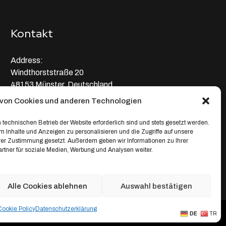
Kontakt
Address:
Windthorststraße 20
48153 Münster, Deutschland
von Cookies und anderen Technologien
WhatsApp:
+4917664335685
 technischen Betrieb der Website erforderlich sind und stets gesetzt werden.
 Inhalte und Anzeigen zu personalisieren und die Zugriffe auf unsere
Email
hrer Zustimmung gesetzt. Außerdem geben wir Informationen zu Ihrer
tner für soziale Medien, Werbung und Analysen weiter.
service@depixweb.de
Alle Cookies ablehnen
Auswahl bestätigen
Cookie Policy
Datenschutz­erklärung
Creative Projects
DE
TR