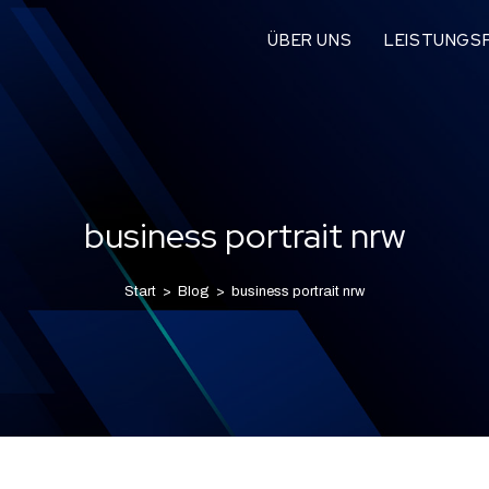
ÜBER UNS
LEISTUNGSP
business portrait nrw
Start
>
Blog
>
business portrait nrw