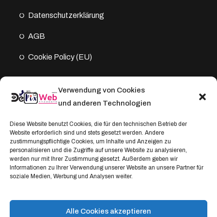
Datenschutz­erklärung
AGB
Cookie Policy (EU)
Verwendung von Cookies
Kontakt
und anderen Technologien
Address:
Diese Website benutzt Cookies, die für den technischen Betrieb der
Website erforderlich sind und stets gesetzt werden. Andere
Windthorststraße 20
zustimmungspflichtige Cookies, um Inhalte und Anzeigen zu
48153 Münster, Deutschland
personalisieren und die Zugriffe auf unsere Website zu analysieren,
werden nur mit Ihrer Zustimmung gesetzt. Außerdem geben wir
WhatsApp:
Informationen zu Ihrer Verwendung unserer Website an unsere Partner für
soziale Medien, Werbung und Analysen weiter.
+4917664335685
Email
service@depixweb.de
Alle Cookies akzeptieren