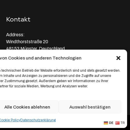
Kontakt
Address:
Windthorststraße 20
48153 Münster, Deutschland
von Cookies und anderen Technologien
WhatsApp:
+4917664335685
 technischen Betrieb der Website erforderlich sind und stets gesetzt werden.
 Inhalte und Anzeigen zu personalisieren und die Zugriffe auf unsere
Email
hrer Zustimmung gesetzt. Außerdem geben wir Informationen zu Ihrer
tner für soziale Medien, Werbung und Analysen weiter.
service@depixweb.de
Alle Cookies ablehnen
Auswahl bestätigen
Cookie Policy
Datenschutz­erklärung
Creative Projects
DE
TR