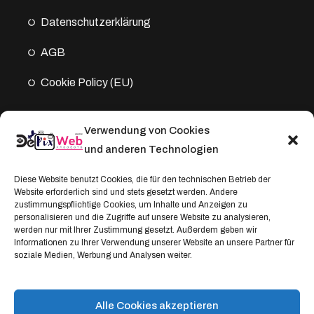
Datenschutz­erklärung
AGB
Cookie Policy (EU)
Verwendung von Cookies
Kontakt
und anderen Technologien
Address:
Diese Website benutzt Cookies, die für den technischen Betrieb der
Website erforderlich sind und stets gesetzt werden. Andere
Windthorststraße 20
zustimmungspflichtige Cookies, um Inhalte und Anzeigen zu
48153 Münster, Deutschland
personalisieren und die Zugriffe auf unsere Website zu analysieren,
werden nur mit Ihrer Zustimmung gesetzt. Außerdem geben wir
WhatsApp:
Informationen zu Ihrer Verwendung unserer Website an unsere Partner für
soziale Medien, Werbung und Analysen weiter.
+4917664335685
Email
service@depixweb.de
Alle Cookies akzeptieren