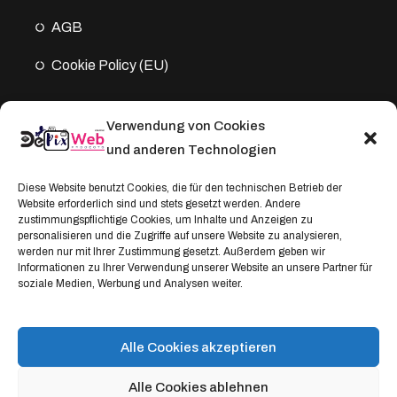
AGB
Cookie Policy (EU)
Verwendung von Cookies
Kontakt
und anderen Technologien
Address:
Diese Website benutzt Cookies, die für den technischen Betrieb der
Website erforderlich sind und stets gesetzt werden. Andere
Windthorststraße 20
zustimmungspflichtige Cookies, um Inhalte und Anzeigen zu
48153 Münster, Deutschland
personalisieren und die Zugriffe auf unsere Website zu analysieren,
werden nur mit Ihrer Zustimmung gesetzt. Außerdem geben wir
WhatsApp:
Informationen zu Ihrer Verwendung unserer Website an unsere Partner für
soziale Medien, Werbung und Analysen weiter.
+4917664335685
Email
service@depixweb.de
Alle Cookies akzeptieren
Alle Cookies ablehnen