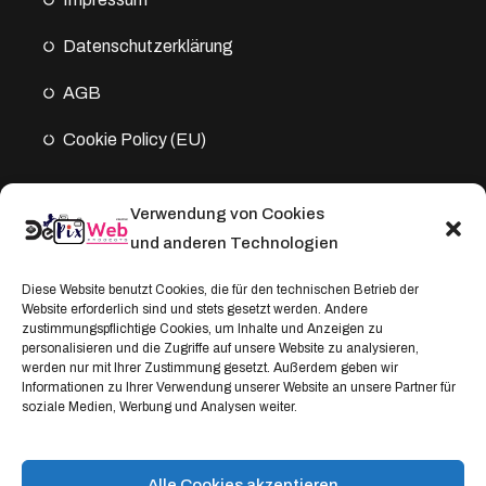
Datenschutz­erklärung
AGB
Cookie Policy (EU)
Verwendung von Cookies
Kontakt
und anderen Technologien
Address:
Diese Website benutzt Cookies, die für den technischen Betrieb der
Website erforderlich sind und stets gesetzt werden. Andere
Windthorststraße 20
zustimmungspflichtige Cookies, um Inhalte und Anzeigen zu
48153 Münster, Deutschland
personalisieren und die Zugriffe auf unsere Website zu analysieren,
werden nur mit Ihrer Zustimmung gesetzt. Außerdem geben wir
WhatsApp:
Informationen zu Ihrer Verwendung unserer Website an unsere Partner für
soziale Medien, Werbung und Analysen weiter.
+4917664335685
Email
service@depixweb.de
Alle Cookies akzeptieren