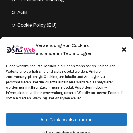
AGB
Cookie Policy (EU)
Verwendung von Cookies
Kontakt
und anderen Technologien
Address:
Diese Website benutzt Cookies, die für den technischen Betrieb der
Website erforderlich sind und stets gesetzt werden. Andere
Windthorststraße 20
zustimmungspflichtige Cookies, um Inhalte und Anzeigen zu
48153 Münster, Deutschland
personalisieren und die Zugriffe auf unsere Website zu analysieren,
werden nur mit Ihrer Zustimmung gesetzt. Außerdem geben wir
WhatsApp:
Informationen zu Ihrer Verwendung unserer Website an unsere Partner für
soziale Medien, Werbung und Analysen weiter.
+4917664335685
Email
service@depixweb.de
Alle Cookies akzeptieren
Alle Cookies ablehnen