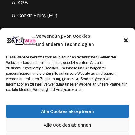
AGB
Cookie Policy (EU)
Verwendung von Cookies
Kontakt
und anderen Technologien
Address:
Diese Website benutzt Cookies, die für den technischen Betrieb der
Website erforderlich sind und stets gesetzt werden. Andere
Windthorststraße 20
zustimmungspflichtige Cookies, um Inhalte und Anzeigen zu
48153 Münster, Deutschland
personalisieren und die Zugriffe auf unsere Website zu analysieren,
werden nur mit Ihrer Zustimmung gesetzt. Außerdem geben wir
WhatsApp:
Informationen zu Ihrer Verwendung unserer Website an unsere Partner für
soziale Medien, Werbung und Analysen weiter.
+4917664335685
Email
service@depixweb.de
Alle Cookies akzeptieren
Alle Cookies ablehnen