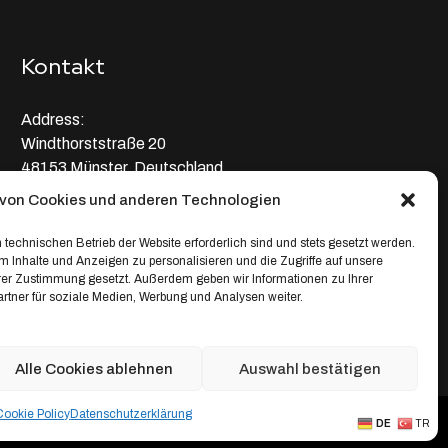
Kontakt
Address:
Windthorststraße 20
48153 Münster, Deutschland
von Cookies und anderen Technologien
WhatsApp:
+4917664335685
 technischen Betrieb der Website erforderlich sind und stets gesetzt werden.
 Inhalte und Anzeigen zu personalisieren und die Zugriffe auf unsere
Email
hrer Zustimmung gesetzt. Außerdem geben wir Informationen zu Ihrer
tner für soziale Medien, Werbung und Analysen weiter.
service@depixweb.de
Alle Cookies ablehnen
Auswahl bestätigen
Cookie Policy
Datenschutz­erklärung
Creative Projects
DE
TR