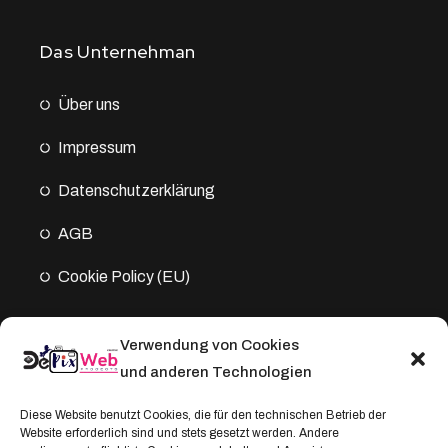
Das Unternehman
Über uns
Impressum
Datenschutz­erklärung
AGB
Cookie Policy (EU)
Verwendung von Cookies
Kontakt
und anderen Technologien
Address:
Diese Website benutzt Cookies, die für den technischen Betrieb der
Website erforderlich sind und stets gesetzt werden. Andere
Windthorststraße 20