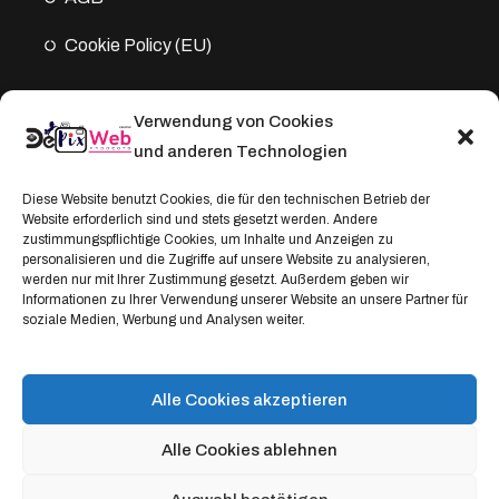
Cookie Policy (EU)
Verwendung von Cookies
Kontakt
und anderen Technologien
Address:
Diese Website benutzt Cookies, die für den technischen Betrieb der
Website erforderlich sind und stets gesetzt werden. Andere
Windthorststraße 20
zustimmungspflichtige Cookies, um Inhalte und Anzeigen zu
48153 Münster, Deutschland
personalisieren und die Zugriffe auf unsere Website zu analysieren,
werden nur mit Ihrer Zustimmung gesetzt. Außerdem geben wir
WhatsApp:
Informationen zu Ihrer Verwendung unserer Website an unsere Partner für
soziale Medien, Werbung und Analysen weiter.
+4917664335685
Email
service@depixweb.de
Alle Cookies akzeptieren
Alle Cookies ablehnen