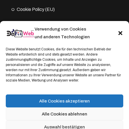
Cookie Policy (EU)
Verwendung von Cookies
Kontakt
und anderen Technologien
Address:
Diese Website benutzt Cookies, die für den technischen Betrieb der
Windthorststraße 20
Website erforderlich sind und stets gesetzt werden. Andere
zustimmungspflichtige Cookies, um Inhalte und Anzeigen zu
48153 Münster, Deutschland
personalisieren und die Zugriffe auf unsere Website zu analysieren,
werden nur mit Ihrer Zustimmung gesetzt. Außerdem geben wir
WhatsApp:
Informationen zu Ihrer Verwendung unserer Website an unsere Partner für
soziale Medien, Werbung und Analysen weiter.
+4917664335685
Email
service@depixweb.de
Alle Cookies akzeptieren
Alle Cookies ablehnen
Auswahl bestätigen