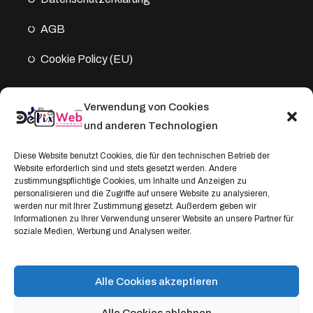
AGB
Cookie Policy (EU)
Verwendung von Cookies
Kontakt
und anderen Technologien
Address:
Diese Website benutzt Cookies, die für den technischen Betrieb der
Website erforderlich sind und stets gesetzt werden. Andere
Windthorststraße 20
zustimmungspflichtige Cookies, um Inhalte und Anzeigen zu
48153 Münster, Deutschland
personalisieren und die Zugriffe auf unsere Website zu analysieren,
werden nur mit Ihrer Zustimmung gesetzt. Außerdem geben wir
WhatsApp:
Informationen zu Ihrer Verwendung unserer Website an unsere Partner für
soziale Medien, Werbung und Analysen weiter.
+4917664335685
Email
service@depixweb.de
Alle Cookies akzeptieren
Alle Cookies ablehnen