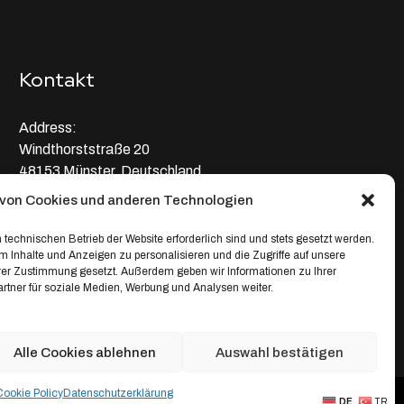
Kontakt
Address:
Windthorststraße 20
48153 Münster, Deutschland
von Cookies und anderen Technologien
WhatsApp:
+4917664335685
 technischen Betrieb der Website erforderlich sind und stets gesetzt werden.
 Inhalte und Anzeigen zu personalisieren und die Zugriffe auf unsere
Email
hrer Zustimmung gesetzt. Außerdem geben wir Informationen zu Ihrer
tner für soziale Medien, Werbung und Analysen weiter.
service@depixweb.de
Alle Cookies ablehnen
Auswahl bestätigen
Cookie Policy
Datenschutz­erklärung
Creative Projects
DE
TR