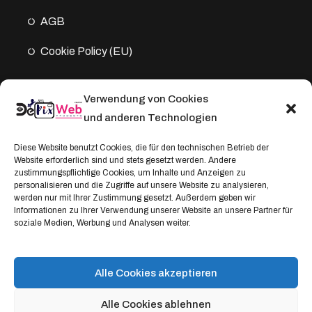
AGB
Cookie Policy (EU)
Verwendung von Cookies
Kontakt
und anderen Technologien
Address:
Diese Website benutzt Cookies, die für den technischen Betrieb der
Website erforderlich sind und stets gesetzt werden. Andere
Windthorststraße 20
zustimmungspflichtige Cookies, um Inhalte und Anzeigen zu
48153 Münster, Deutschland
personalisieren und die Zugriffe auf unsere Website zu analysieren,
werden nur mit Ihrer Zustimmung gesetzt. Außerdem geben wir
WhatsApp:
Informationen zu Ihrer Verwendung unserer Website an unsere Partner für
soziale Medien, Werbung und Analysen weiter.
+4917664335685
Email
service@depixweb.de
Alle Cookies akzeptieren
Alle Cookies ablehnen