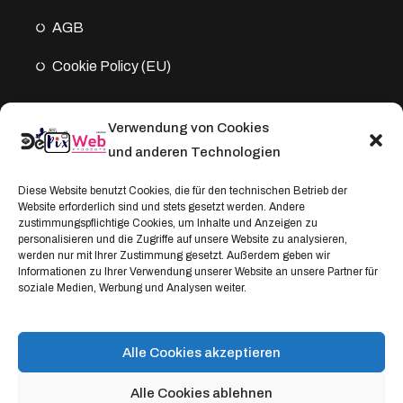
AGB
Cookie Policy (EU)
Verwendung von Cookies
Kontakt
und anderen Technologien
Address:
Diese Website benutzt Cookies, die für den technischen Betrieb der
Website erforderlich sind und stets gesetzt werden. Andere
Windthorststraße 20
zustimmungspflichtige Cookies, um Inhalte und Anzeigen zu
48153 Münster, Deutschland
personalisieren und die Zugriffe auf unsere Website zu analysieren,
werden nur mit Ihrer Zustimmung gesetzt. Außerdem geben wir
WhatsApp:
Informationen zu Ihrer Verwendung unserer Website an unsere Partner für
soziale Medien, Werbung und Analysen weiter.
+4917664335685
Email
service@depixweb.de
Alle Cookies akzeptieren
Alle Cookies ablehnen