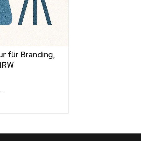
r für Branding,
 NRW
–…