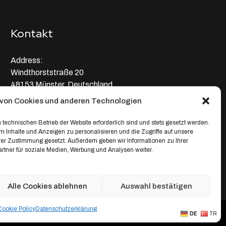
Kontakt
Address:
Windthorststraße 20
48153 Münster, Deutschland
von Cookies und anderen Technologien
WhatsApp:
+4917664335685
 technischen Betrieb der Website erforderlich sind und stets gesetzt werden.
 Inhalte und Anzeigen zu personalisieren und die Zugriffe auf unsere
Email
hrer Zustimmung gesetzt. Außerdem geben wir Informationen zu Ihrer
tner für soziale Medien, Werbung und Analysen weiter.
service@depixweb.de
Alle Cookies ablehnen
Auswahl bestätigen
Cookie Policy
Datenschutz­erklärung
Creative Projects
DE
TR