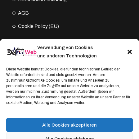
AGB
Cookie Policy (EU)
Verwendung von Cookies
Kontakt
und anderen Technologien
Address:
Diese Website benutzt Cookies, die für den technischen Betrieb der
Website erforderlich sind und stets gesetzt werden. Andere
Windthorststraße 20
zustimmungspflichtige Cookies, um Inhalte und Anzeigen zu
48153 Münster, Deutschland
personalisieren und die Zugriffe auf unsere Website zu analysieren,
werden nur mit Ihrer Zustimmung gesetzt. Außerdem geben wir
WhatsApp:
Informationen zu Ihrer Verwendung unserer Website an unsere Partner für
soziale Medien, Werbung und Analysen weiter.
+4917664335685
Email
service@depixweb.de
Alle Cookies akzeptieren
Alle Cookies ablehnen