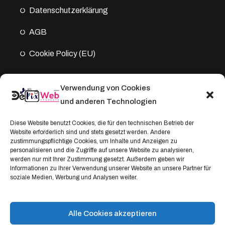
Datenschutz­erklärung
AGB
Cookie Policy (EU)
Verwendung von Cookies
Kontakt
und anderen Technologien
Address:
Diese Website benutzt Cookies, die für den technischen Betrieb der
Website erforderlich sind und stets gesetzt werden. Andere
Windthorststraße 20
zustimmungspflichtige Cookies, um Inhalte und Anzeigen zu
48153 Münster, Deutschland
personalisieren und die Zugriffe auf unsere Website zu analysieren,
werden nur mit Ihrer Zustimmung gesetzt. Außerdem geben wir
WhatsApp:
Informationen zu Ihrer Verwendung unserer Website an unsere Partner für
soziale Medien, Werbung und Analysen weiter.
+4917664335685
Email
service@depixweb.de
Alle Cookies akzeptieren