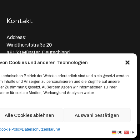
Kontakt
Address:
Windthorststraße 20
48153 Münster, Deutschland
von Cookies und anderen Technologien
WhatsApp:
+4917664335685
 technischen Betrieb der Website erforderlich sind und stets gesetzt werden.
 Inhalte und Anzeigen zu personalisieren und die Zugriffe auf unsere
Email
hrer Zustimmung gesetzt. Außerdem geben wir Informationen zu Ihrer
tner für soziale Medien, Werbung und Analysen weiter.
service@depixweb.de
Alle Cookies ablehnen
Auswahl bestätigen
Cookie Policy
Datenschutz­erklärung
Creative Projects
DE
TR