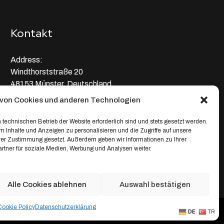
Kontakt
Address:
Windthorststraße 20
48153 Münster, Deutschland
von Cookies und anderen Technologien
WhatsApp:
+4917664335685
 technischen Betrieb der Website erforderlich sind und stets gesetzt werden.
 Inhalte und Anzeigen zu personalisieren und die Zugriffe auf unsere
Email
hrer Zustimmung gesetzt. Außerdem geben wir Informationen zu Ihrer
tner für soziale Medien, Werbung und Analysen weiter.
service@depixweb.de
Alle Cookies ablehnen
Auswahl bestätigen
Cookie Policy
Datenschutz­erklärung
Creative Projects
DE
TR