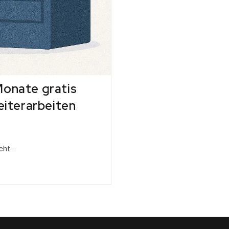
Monate gratis
eiterarbeiten
ucht…