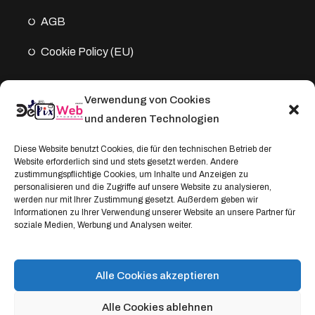
AGB
Cookie Policy (EU)
Verwendung von Cookies
Kontakt
und anderen Technologien
Address:
Diese Website benutzt Cookies, die für den technischen Betrieb der
Website erforderlich sind und stets gesetzt werden. Andere
Windthorststraße 20
zustimmungspflichtige Cookies, um Inhalte und Anzeigen zu
48153 Münster, Deutschland
personalisieren und die Zugriffe auf unsere Website zu analysieren,
werden nur mit Ihrer Zustimmung gesetzt. Außerdem geben wir
WhatsApp:
Informationen zu Ihrer Verwendung unserer Website an unsere Partner für
soziale Medien, Werbung und Analysen weiter.
+4917664335685
Email
service@depixweb.de
Alle Cookies akzeptieren
Alle Cookies ablehnen