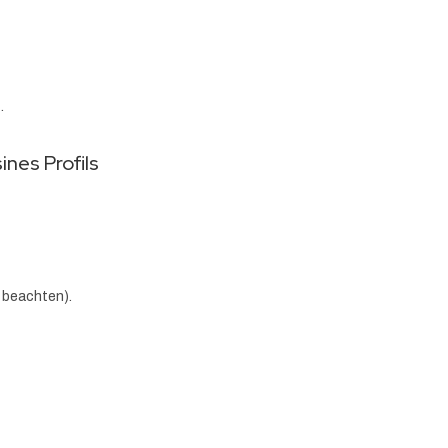
.
nes Profils
 beachten).