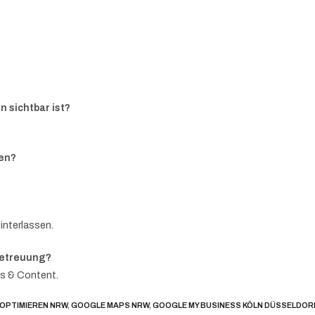
n sichtbar ist?
ben?
interlassen.
Betreuung?
os & Content.
OPTIMIEREN NRW
,
GOOGLE MAPS NRW
,
GOOGLE MY BUSINESS KÖLN DÜSSELDO