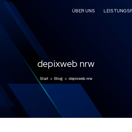
ÜBER UNS
LEISTUNGSP
depixweb nrw
Start
>
Blog
>
depixweb nrw