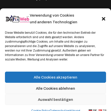
Verwendung von Cookies
Kontakt
und anderen Technologien
Address:
Diese Website benutzt Cookies, die für den technischen Betrieb der
Windthorststraße 20
Website erforderlich sind und stets gesetzt werden. Andere
zustimmungspflichtige Cookies, um Inhalte und Anzeigen zu
48153 Münster, Deutschland
personalisieren und die Zugriffe auf unsere Website zu analysieren,
werden nur mit Ihrer Zustimmung gesetzt. Außerdem geben wir
WhatsApp:
Informationen zu Ihrer Verwendung unserer Website an unsere Partner für
soziale Medien, Werbung und Analysen weiter.
+4917664335685
Email
service@depixweb.de
Alle Cookies akzeptieren
Alle Cookies ablehnen
Auswahl bestätigen
© 2025 DePixWeb – Ihr Partner für Web, Foto & Branding.
Developed by DePixWeb Creative Projects
Cookie Policy
Datenschutz­erklärung
DE
TR