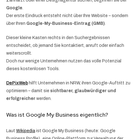
Zahnarzt oder einer Designagentur suchen, beginnen sie bei
Google
.
Der erste Eindruck entsteht nicht über Ihre Website – sondern
über Ihren
Google-My-Business-Eintrag (GMB)
.
Dieser kleine Kasten rechts in den Suchergebnissen
entscheidet, ob jemand Sie kontaktiert, anruft oder einfach
weiterscrollt.
Doch nur wenige Unternehmen nutzen das volle Potenzial
dieses kostenlosen Tools.
DePixWeb
hilft Unternehmen in NRW, ihren Google-Auftritt zu
optimieren – damit sie
sichtbarer, glaubwürdiger und
erfolgreicher
werden.
Was ist Google My Business eigentlich?
Laut
Wikipedia
ist Google My Business (heute: Google
Business Profile) „eine Online-Plattform zur Verwaltung der