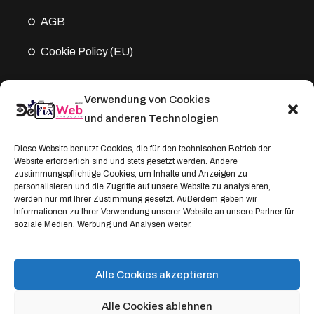
AGB
Cookie Policy (EU)
Verwendung von Cookies
Kontakt
und anderen Technologien
Address:
Diese Website benutzt Cookies, die für den technischen Betrieb der
Website erforderlich sind und stets gesetzt werden. Andere
Windthorststraße 20
zustimmungspflichtige Cookies, um Inhalte und Anzeigen zu
48153 Münster, Deutschland
personalisieren und die Zugriffe auf unsere Website zu analysieren,
werden nur mit Ihrer Zustimmung gesetzt. Außerdem geben wir
WhatsApp:
Informationen zu Ihrer Verwendung unserer Website an unsere Partner für
soziale Medien, Werbung und Analysen weiter.
+4917664335685
Email
service@depixweb.de
Alle Cookies akzeptieren
Alle Cookies ablehnen