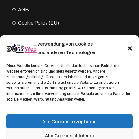
AGB
Cookie Policy (EU)
Verwendung von Cookies
Kontakt
und anderen Technologien
Address:
Diese Website benutzt Cookies, die für den technischen Betrieb der
Website erforderlich sind und stets gesetzt werden. Andere
Windthorststraße 20
zustimmungspflichtige Cookies, um Inhalte und Anzeigen zu
48153 Münster, Deutschland
personalisieren und die Zugriffe auf unsere Website zu analysieren,
werden nur mit Ihrer Zustimmung gesetzt. Außerdem geben wir
WhatsApp:
Informationen zu Ihrer Verwendung unserer Website an unsere Partner für
soziale Medien, Werbung und Analysen weiter.
+4917664335685
Email
service@depixweb.de
Alle Cookies akzeptieren
Alle Cookies ablehnen