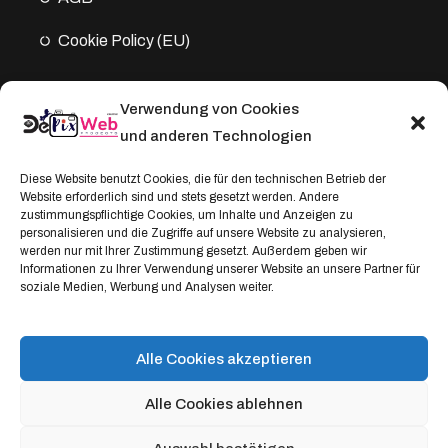
Cookie Policy (EU)
Verwendung von Cookies
Kontakt
und anderen Technologien
Address:
Diese Website benutzt Cookies, die für den technischen Betrieb der
Website erforderlich sind und stets gesetzt werden. Andere
Windthorststraße 20
zustimmungspflichtige Cookies, um Inhalte und Anzeigen zu
48153 Münster, Deutschland
personalisieren und die Zugriffe auf unsere Website zu analysieren,
werden nur mit Ihrer Zustimmung gesetzt. Außerdem geben wir
WhatsApp:
Informationen zu Ihrer Verwendung unserer Website an unsere Partner für
soziale Medien, Werbung und Analysen weiter.
+4917664335685
Email
service@depixweb.de
Alle Cookies akzeptieren
Alle Cookies ablehnen