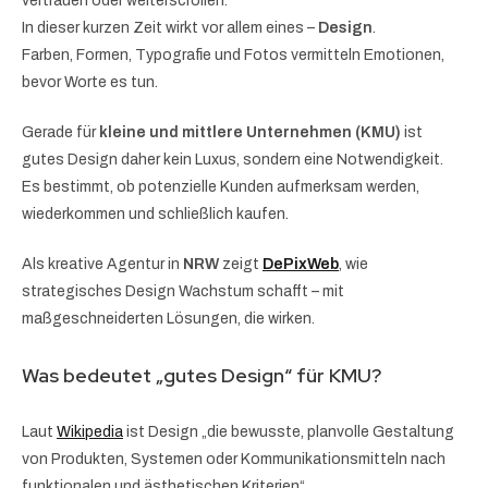
vertrauen oder weiterscrollen.
In dieser kurzen Zeit wirkt vor allem eines –
Design
.
Farben, Formen, Typografie und Fotos vermitteln Emotionen,
bevor Worte es tun.
Gerade für
kleine und mittlere Unternehmen (KMU)
ist
gutes Design daher kein Luxus, sondern eine Notwendigkeit.
Es bestimmt, ob potenzielle Kunden aufmerksam werden,
wiederkommen und schließlich kaufen.
Als kreative Agentur in
NRW
zeigt
DePixWeb
, wie
strategisches Design Wachstum schafft – mit
maßgeschneiderten Lösungen, die wirken.
Was bedeutet „gutes Design“ für KMU?
Laut
Wikipedia
ist Design „die bewusste, planvolle Gestaltung
von Produkten, Systemen oder Kommunikationsmitteln nach
funktionalen und ästhetischen Kriterien“.