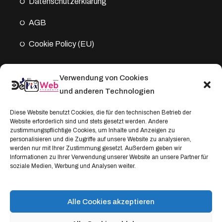
Datenschutz­erklärung
AGB
Cookie Policy (EU)
Verwendung von Cookies
Kontakt
und anderen Technologien
Address:
Diese Website benutzt Cookies, die für den technischen Betrieb der
Website erforderlich sind und stets gesetzt werden. Andere
Windthorststraße 20
zustimmungspflichtige Cookies, um Inhalte und Anzeigen zu
48153 Münster, Deutschland
personalisieren und die Zugriffe auf unsere Website zu analysieren,
werden nur mit Ihrer Zustimmung gesetzt. Außerdem geben wir
WhatsApp:
Informationen zu Ihrer Verwendung unserer Website an unsere Partner für
soziale Medien, Werbung und Analysen weiter.
+4917664335685
Email
service@depixweb.de
Alle Cookies akzeptieren