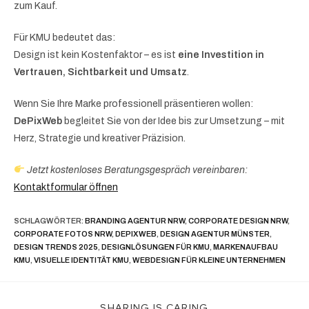
zum Kauf.
Für KMU bedeutet das:
Design ist kein Kostenfaktor – es ist
eine Investition in
Vertrauen, Sichtbarkeit und Umsatz
.
Wenn Sie Ihre Marke professionell präsentieren wollen:
DePixWeb
begleitet Sie von der Idee bis zur Umsetzung – mit
Herz, Strategie und kreativer Präzision.
Jetzt kostenloses Beratungsgespräch vereinbaren:
Kontaktformular öffnen
SCHLAGWÖRTER
:
BRANDING AGENTUR NRW
,
CORPORATE DESIGN NRW
,
CORPORATE FOTOS NRW
,
DEPIXWEB
,
DESIGN AGENTUR MÜNSTER
,
DESIGN TRENDS 2025
,
DESIGNLÖSUNGEN FÜR KMU
,
MARKENAUFBAU
KMU
,
VISUELLE IDENTITÄT KMU
,
WEBDESIGN FÜR KLEINE UNTERNEHMEN
SHARING IS CARING