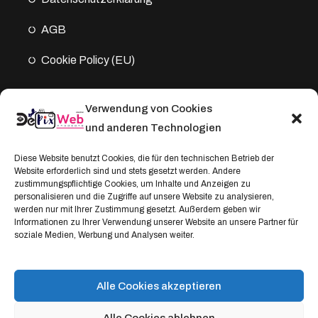
AGB
Cookie Policy (EU)
Verwendung von Cookies
Kontakt
und anderen Technologien
Address:
Diese Website benutzt Cookies, die für den technischen Betrieb der
Website erforderlich sind und stets gesetzt werden. Andere
Windthorststraße 20
zustimmungspflichtige Cookies, um Inhalte und Anzeigen zu
48153 Münster, Deutschland
personalisieren und die Zugriffe auf unsere Website zu analysieren,
werden nur mit Ihrer Zustimmung gesetzt. Außerdem geben wir
WhatsApp:
Informationen zu Ihrer Verwendung unserer Website an unsere Partner für
soziale Medien, Werbung und Analysen weiter.
+4917664335685
Email
service@depixweb.de
Alle Cookies akzeptieren
Alle Cookies ablehnen