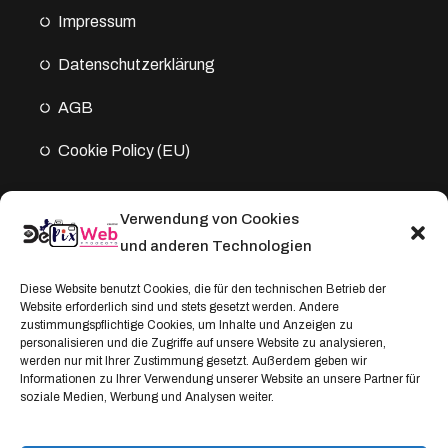
Impressum
Datenschutz­erklärung
AGB
Cookie Policy (EU)
Verwendung von Cookies
Kontakt
und anderen Technologien
Address:
Diese Website benutzt Cookies, die für den technischen Betrieb der
Website erforderlich sind und stets gesetzt werden. Andere
Windthorststraße 20
zustimmungspflichtige Cookies, um Inhalte und Anzeigen zu
48153 Münster, Deutschland
personalisieren und die Zugriffe auf unsere Website zu analysieren,
werden nur mit Ihrer Zustimmung gesetzt. Außerdem geben wir
WhatsApp:
Informationen zu Ihrer Verwendung unserer Website an unsere Partner für
soziale Medien, Werbung und Analysen weiter.
+4917664335685
Email