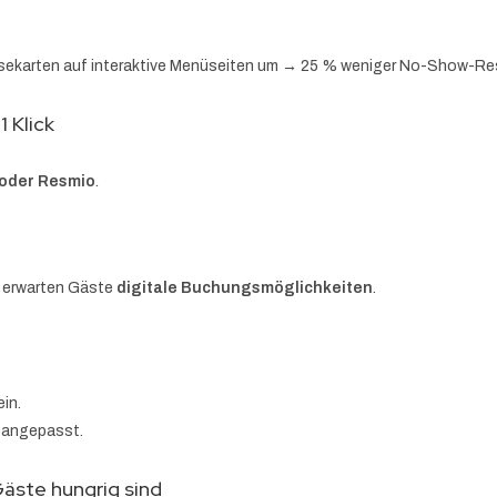
isekarten auf interaktive Menüseiten um → 25 % weniger No-Show-Re
 Klick
 oder Resmio
.
f erwarten Gäste
digitale Buchungsmöglichkeiten
.
in.
 angepasst.
äste hungrig sind