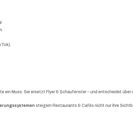
W.
n
.
kTok).
te ein Muss. Sie ersetzt Flyer & Schaufenster – und entscheidet über
vierungssystemen
steigern Restaurants & Cafés nicht nur ihre Sichtb