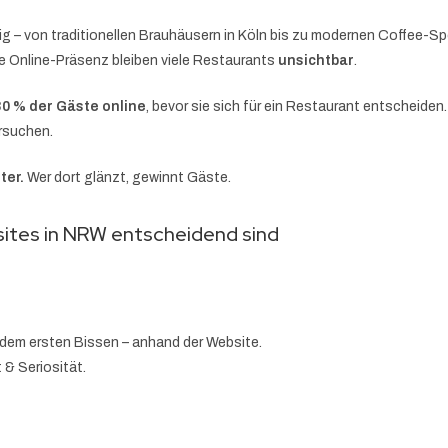
ig – von traditionellen Brauhäusern in Köln bis zu modernen Coffee-S
e Online-Präsenz bleiben viele Restaurants
unsichtbar
.
80 % der Gäste online
, bevor sie sich für ein Restaurant entscheiden
ersuchen.
ter.
Wer dort glänzt, gewinnt Gäste.
ites in NRW entscheidend sind
 dem ersten Bissen – anhand der Website.
 & Seriosität.