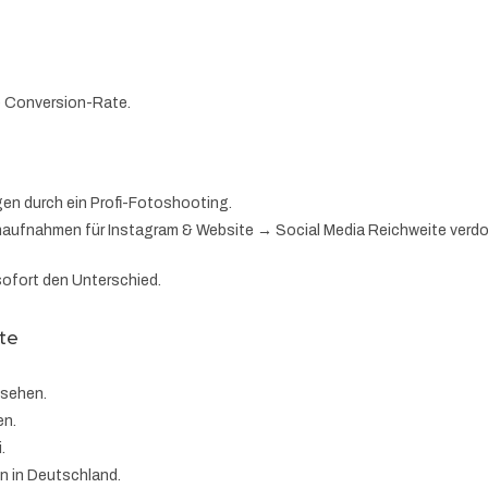
e Conversion-Rate.
gen durch ein Profi-Fotoshooting.
naufnahmen für Instagram & Website → Social Media Reichweite verdo
ofort den Unterschied.
rte
 sehen.
en.
.
en in Deutschland.