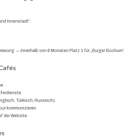
nd Innenstadt“.
ierung → innerhalb von 6 Monaten Platz 1 für „Burger Bochum“.
 Cafés
e.
eferdienste.
nglisch, Türkisch, Russisch).
Hour kommunizieren.
uf der Website.
es