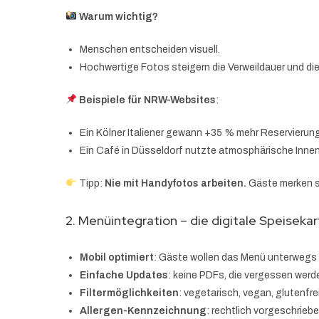
Warum wichtig?
Menschen entscheiden visuell.
Hochwertige Fotos steigern die Verweildauer und di
Beispiele für NRW-Websites
:
Ein Kölner Italiener gewann +35 % mehr Reservierun
Ein Café in Düsseldorf nutzte atmosphärische Inne
Tipp:
Nie mit Handyfotos arbeiten.
Gäste merken s
2. Menüintegration – die digitale Speiseka
Mobil optimiert
: Gäste wollen das Menü unterwegs
Einfache Updates
: keine PDFs, die vergessen werd
Filtermöglichkeiten
: vegetarisch, vegan, glutenfrei
Allergen-Kennzeichnung
: rechtlich vorgeschrieb