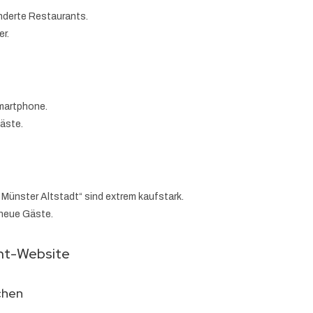
underte Restaurants.
er.
martphone.
Gäste.
Münster Altstadt“ sind extrem kaufstark.
 neue Gäste.
ant-Website
chen