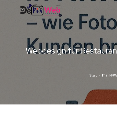
Webdesign für Restauran
Start
>
IT in NR